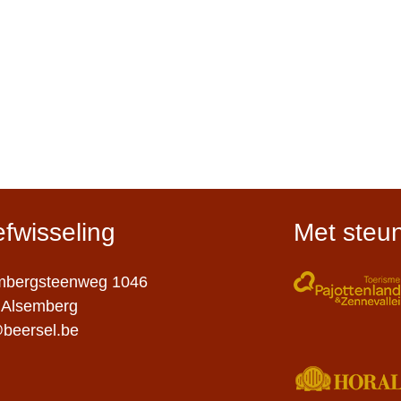
efwisseling
Met steu
mbergsteenweg 1046
Alsemberg
@beersel.be