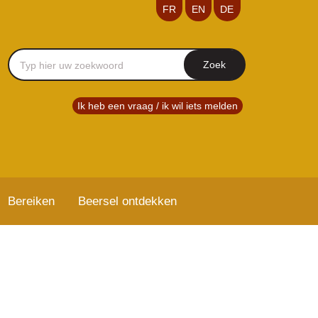
FR
EN
DE
Typ
hier
Ik heb een vraag / ik wil iets melden
uw
zoekwoord
Bereiken
Beersel ontdekken